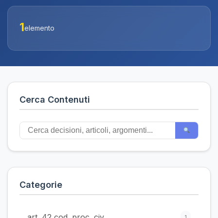
1
elemento
Cerca Contenuti
Categorie
art. 42 cod. proc. civ.
1