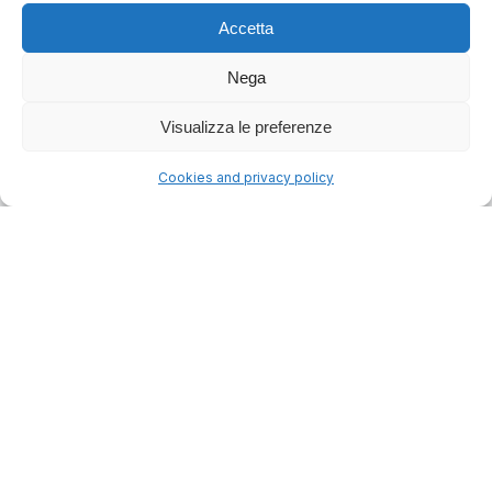
Accetta
Nega
Visualizza le preferenze
Cookies and privacy policy
2961 decisione/i trovata/e
Più Recenti
sentenza
Tribunale di Catania, 7 marzo