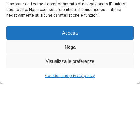
elaborare dati come il comportamento di navigazione o ID unici su
questo sito. Non acconsentire o ritirare il consenso può influire
negativamente su alcune caratteristiche e funzioni.
Cerca
Accetta
Nega
Ricerche popolari:
Visualizza le preferenze
lodo arbitrale
cassazione
procedura
tribunale
nullità
competenza
Cookies and privacy policy
Accesso rapido:
Tutte le decisioni
Tutti gli articoli
Decisioni 2026