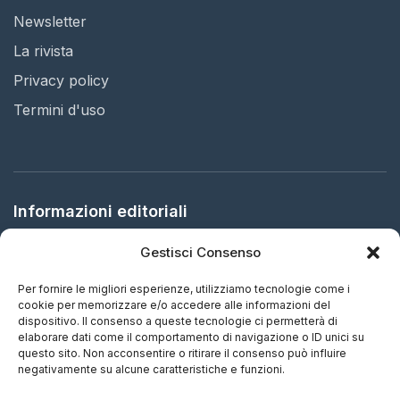
Newsletter
La rivista
Privacy policy
Termini d'uso
Informazioni editoriali
Gestisci Consenso
Editore:
Arbitration in Italy Ltd.
Sede legale:
61 Bridge Street, HR5 3DJ Kington, United
Per fornire le migliori esperienze, utilizziamo tecnologie come i
Kingdom
cookie per memorizzare e/o accedere alle informazioni del
dispositivo. Il consenso a queste tecnologie ci permetterà di
elaborare dati come il comportamento di navigazione o ID unici su
ISSN:
2732-5695 (IT) - 2732-5687 (EN)
questo sito. Non acconsentire o ritirare il consenso può influire
negativamente su alcune caratteristiche e funzioni.
Periodicità:
Aggiornamento continuo