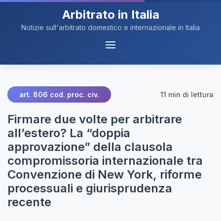
Arbitrato in Italia
Notizie sull'arbitrato domestico e internazionale in Italia
Menu
Navigazione
11 min di lettura
art. 806 cod. proc. civ.
Firmare due volte per arbitrare
all’estero? La “doppia
approvazione” della clausola
compromissoria internazionale tra
Convenzione di New York, riforme
processuali e giurisprudenza
recente