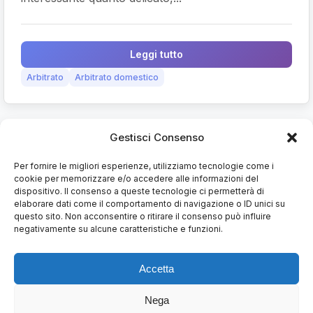
Leggi tutto
Arbitrato
Arbitrato domestico
Gestisci Consenso
Arbitrato in Italia
Per fornire le migliori esperienze, utilizziamo tecnologie come i
cookie per memorizzare e/o accedere alle informazioni del
Il punto di riferimento per la giurisprudenza arbitrale
dispositivo. Il consenso a queste tecnologie ci permetterà di
elaborare dati come il comportamento di navigazione o ID unici su
italiana dal 2015.
questo sito. Non acconsentire o ritirare il consenso può influire
negativamente su alcune caratteristiche e funzioni.
Sezioni
Accetta
Nega
Massimario