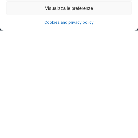
Articoli
Visualizza le preferenze
Chi siamo
Cookies and privacy policy
Contatti
Risorse
Newsletter
La rivista
Privacy policy
Termini d'uso
Informazioni editoriali