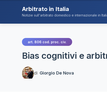
Arbitrato in Italia
Notizie sull'arbitrato domestico e internazionale in Itali
art. 806 cod. proc. civ.
Bias cognitivi e arbit
di
Giorgio De Nova