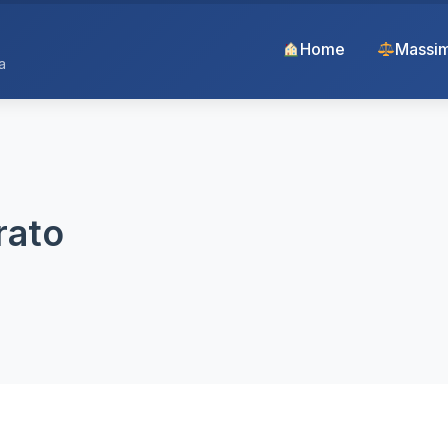
Home
Massim
a
rato