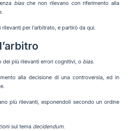
idenza
bias
che non rilevano con riferimento alla
e.
s
rilevanti per l’arbitrato, e partirò da qui.
l’arbitro
i più rilevanti errori cognitivi, o
bias
.
imento alla decisione di una controversia, ed in
le.
o più rilevanti, esponendoli secondo un ordine
zioni sul tema
decidendum
.