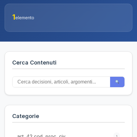
1
elemento
Cerca Contenuti
Categorie
art. 42 cod. proc. civ.
1