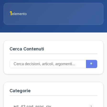
1
elemento
Cerca Contenuti
Categorie
art. 42 cod. proc. civ.
1