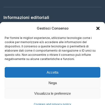
Informazioni editoriali
Gestisci Consenso
Editore:
Arbitration in Italy Ltd.
Sede legale:
61 Bridge Street, HR5 3DJ Kington, United
Per fornire le migliori esperienze, utilizziamo tecnologie come i
Kingdom
cookie per memorizzare e/o accedere alle informazioni del
dispositivo. Il consenso a queste tecnologie ci permetterà di
elaborare dati come il comportamento di navigazione o ID unici su
ISSN:
2732-5695 (IT) - 2732-5687 (EN)
questo sito. Non acconsentire o ritirare il consenso può influire
negativamente su alcune caratteristiche e funzioni.
Periodicità:
Aggiornamento continuo
Accetta
Nega
Visualizza le preferenze
© 2015-2026 Arbitration in Italy Ltd. Tutti i diritti riservati.
Cookies and privacy policy