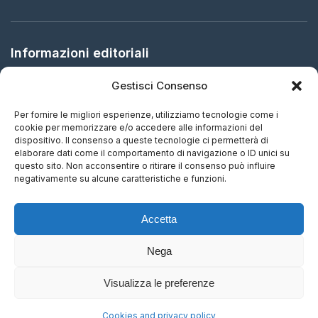
Informazioni editoriali
Gestisci Consenso
Editore:
Arbitration in Italy Ltd.
Sede legale:
61 Bridge Street, HR5 3DJ Kington, United
Per fornire le migliori esperienze, utilizziamo tecnologie come i
Kingdom
cookie per memorizzare e/o accedere alle informazioni del
dispositivo. Il consenso a queste tecnologie ci permetterà di
elaborare dati come il comportamento di navigazione o ID unici su
ISSN:
2732-5695 (IT) - 2732-5687 (EN)
questo sito. Non acconsentire o ritirare il consenso può influire
negativamente su alcune caratteristiche e funzioni.
Periodicità:
Aggiornamento continuo
Accetta
Nega
Visualizza le preferenze
© 2015-2026 Arbitration in Italy Ltd. Tutti i diritti riservati.
Cookies and privacy policy