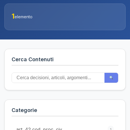
1
elemento
Cerca Contenuti
Categorie
art. 42 cod. proc. civ.
1