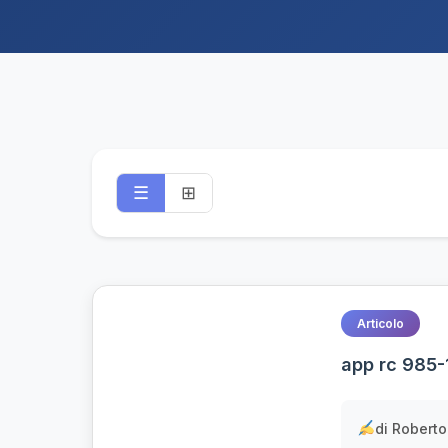
☰
⊞
Articolo
app rc 985-
di Roberto