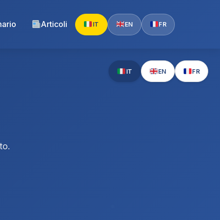
ario
Articoli
IT
EN
FR
IT
EN
FR
to.