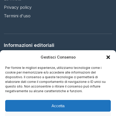
Privacy policy
Termini d'uso
Informazioni editoriali
Gestisci Consenso
Editore:
Arbitration in Italy Ltd.
Sede legale:
61 Bridge Street, HR5 3DJ Kington, United
Per fornire le migliori esperienze, utilizziamo tecnologie come i
Kingdom
cookie per memorizzare e/o accedere alle informazioni del
dispositivo. Il consenso a queste tecnologie ci permetterà di
elaborare dati come il comportamento di navigazione o ID unici su
ISSN:
2732-5695 (IT) - 2732-5687 (EN)
questo sito. Non acconsentire o ritirare il consenso può influire
negativamente su alcune caratteristiche e funzioni.
Periodicità:
Aggiornamento continuo
Accetta