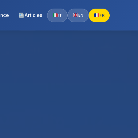
ence
Articles
IT
EN
FR