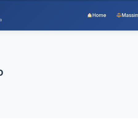
Home
Massim
a
o