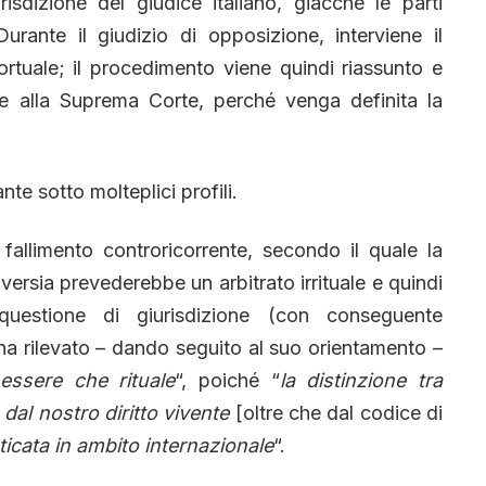
risdizione del giudice italiano, giacché le parti
rante il giudizio di opposizione, interviene il
ortuale; il procedimento viene quindi riassunto e
rre alla Suprema Corte, perché venga definita la
te sotto molteplici profili.
 fallimento controricorrente, secondo il quale la
ersia prevederebbe un arbitrato irrituale e quindi
uestione di giurisdizione (con conseguente
 ha rilevato – dando seguito al suo orientamento –
 essere che rituale
“, poiché “
la distinzione tra
a dal nostro diritto vivente
[oltre che dal codice di
ticata in ambito internazionale
“.