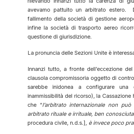
rilevando innanzi tutto la carenza di giu
avevamo pattuito un arbitrato estero. Du
fallimento della società di gestione aerop
infine la società di trasporto aereo rico
questione di giurisdizione.
La pronuncia delle Sezioni Unite è interessan
Innanzi tutto, a fronte dell’eccezione del
clausola compromissoria oggetto di controv
sarebbe inidonea a configurare una q
inammissibilità del ricorso), la Cassazione
che “
l’arbitrato internazionale non può
arbitrato rituale e irrituale, ben conosciut
procedura civile, n.d.s.]
, è invece poco pra