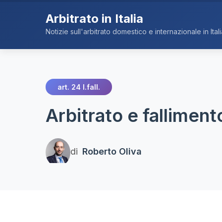
Arbitrato in Italia
Notizie sull'arbitrato domestico e internazionale in Itali
art. 24 l.fall.
Arbitrato e falliment
di
Roberto Oliva