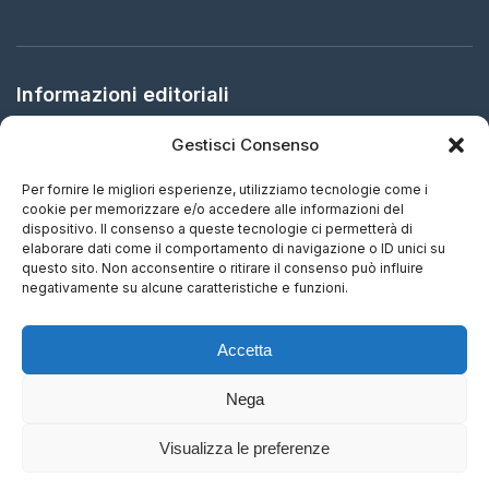
Informazioni editoriali
Gestisci Consenso
Editore:
Arbitration in Italy Ltd.
Sede legale:
61 Bridge Street, HR5 3DJ Kington, United
Per fornire le migliori esperienze, utilizziamo tecnologie come i
Kingdom
cookie per memorizzare e/o accedere alle informazioni del
dispositivo. Il consenso a queste tecnologie ci permetterà di
elaborare dati come il comportamento di navigazione o ID unici su
ISSN:
2732-5695 (IT) - 2732-5687 (EN)
questo sito. Non acconsentire o ritirare il consenso può influire
negativamente su alcune caratteristiche e funzioni.
Periodicità:
Aggiornamento continuo
Accetta
Nega
Visualizza le preferenze
© 2015-2026 Arbitration in Italy Ltd. Tutti i diritti riservati.