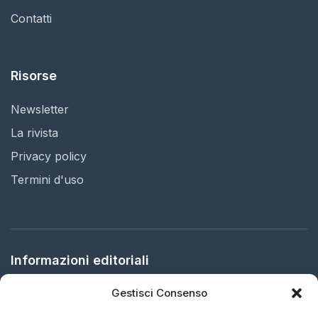
Contatti
Risorse
Newsletter
La rivista
Privacy policy
Termini d'uso
Informazioni editoriali
Gestisci Consenso
Editore:
Arbitration in Italy Ltd.
Sede legale:
61 Bridge Street, HR5 3DJ Kington, United