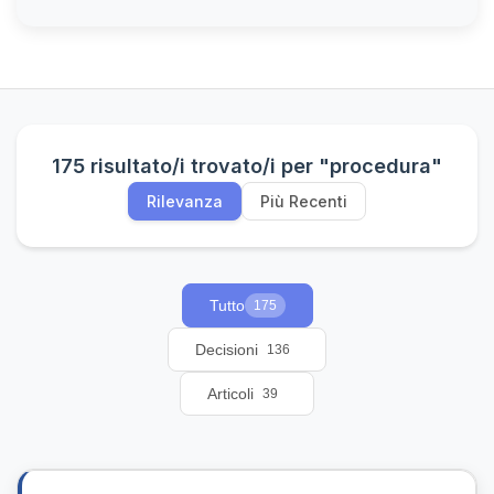
175 risultato/i trovato/i per "procedura"
Rilevanza
Più Recenti
Tutto
175
Decisioni
136
Articoli
39