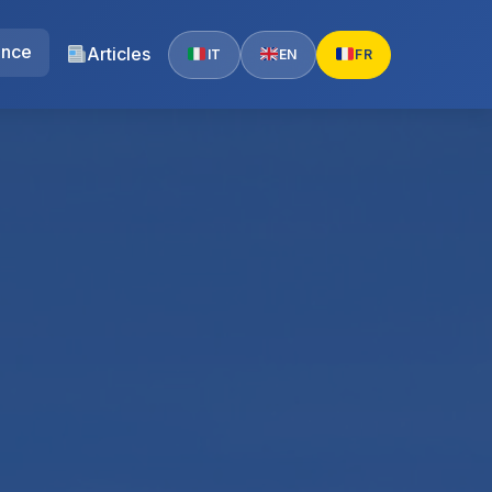
ence
Articles
IT
EN
FR