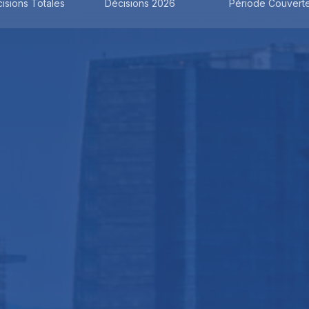
isions Totales
Décisions 2026
Période Couvert