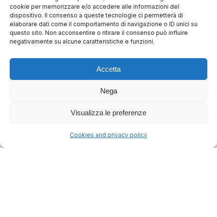
cookie per memorizzare e/o accedere alle informazioni del
Arbitrato e impugnazione di delibere
dispositivo. Il consenso a queste tecnologie ci permetterà di
assembleari
elaborare dati come il comportamento di navigazione o ID unici su
questo sito. Non acconsentire o ritirare il consenso può influire
negativamente su alcune caratteristiche e funzioni.
di Roberto Oliva
16/09/2015
Accetta
La Corte di Cassazione, con ordinanza n. 17283
Nega
del 28 agosto 2015, ha affermato la competenza
arbitrale a decidere una causa di impugnazione di
Visualizza le preferenze
delibere assembleari in...
Cookies and privacy policy
Leggi tutto
Arbitrato domestico
Arbitrato societario