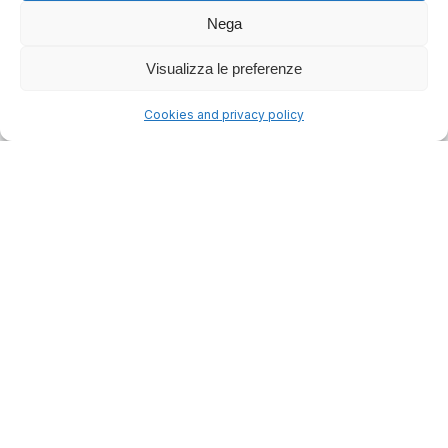
Nega
Visualizza le preferenze
Cookies and privacy policy
323 decisione/i trovata/e
Più Recenti
sentenza
Tribunale di Vicenza, 13
gennaio 2026, n. 33