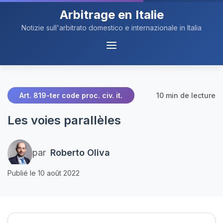
Arbitrage en Italie
Notizie sull'arbitrato domestico e internazionale in Italia
Navigation
du
Menu
10 min de lecture
Art. 819-ter code proc. civ. it.
Les voies parallèles
par
Roberto Oliva
Publié le 10 août 2022