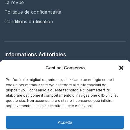
La revue
Politique de confidentialité
Conditions d'utilisation
Informations éditoriales
Gestisci Consenso
Éditeur:
Arbitration in Italy Ltd.
Siège social:
61 Bridge Street, HR5 3DJ Kington, United
Per fornire le migliori esperienze, utilizziamo tecnologie come i
Kingdom
cookie per memorizzare e/o accedere alle informazioni del
dispositivo. Il consenso a queste tecnologie ci permetterà di
elaborare dati come il comportamento di navigazione o ID unici su
ISSN:
2732-5695 (IT) - 2732-5687 (EN)
questo sito. Non acconsentire o ritirare il consenso può influire
negativamente su alcune caratteristiche e funzioni.
Fréquence:
Mise à jour continue
Accetta