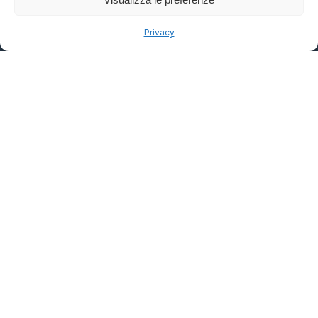
À propos
Contact
Privacy
Ressources
Newsletter
La revue
Politique de confidentialité
Conditions d'utilisation
Informations éditoriales
Éditeur:
Arbitration in Italy Ltd.