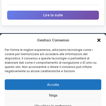
Lire la suite
Gestisci Consenso
Arbitrage en Italie
Per fornire le migliori esperienze, utilizziamo tecnologie come i
Le point de référence pour la jurisprudence arbitrale
cookie per memorizzare e/o accedere alle informazioni del
dispositivo. Il consenso a queste tecnologie ci permetterà di
italienne depuis 2015.
elaborare dati come il comportamento di navigazione o ID unici su
questo sito. Non acconsentire o ritirare il consenso può influire
negativamente su alcune caratteristiche e funzioni.
Sections
Accetta
Jurisprudence
Nega
Articles
Visualizza le preferenze