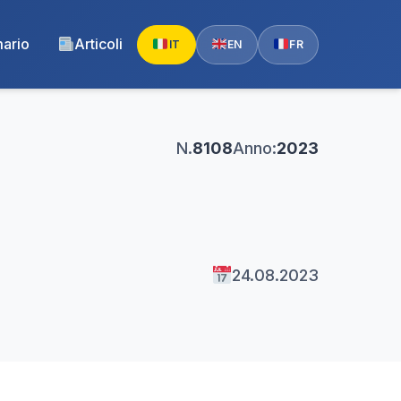
ario
Articoli
IT
EN
FR
N.
8108
Anno:
2023
24.08.2023