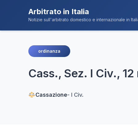
Arbitrato in Italia
Notizie sull'arbitrato domestico e internazionale in Itali
ordinanza
Cass., Sez. I Civ., 
Cassazione
- I Civ.