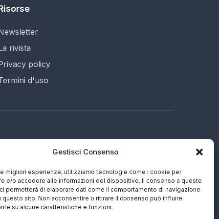
Risorse
Newsletter
La rivista
Privacy policy
Termini d'uso
Gestisci Consenso
687 (EN)
tinuo
 le migliori esperienze, utilizziamo tecnologie come i cookie per
 e/o accedere alle informazioni del dispositivo. Il consenso a queste
ci permetterà di elaborare dati come il comportamento di navigazione
u questo sito. Non acconsentire o ritirare il consenso può influire
te su alcune caratteristiche e funzioni.