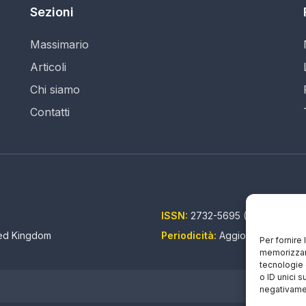
Sezioni
Massimario
Articoli
Chi siamo
Contatti
ISSN:
2732-5695 (IT) - 2732-5
ted Kingdom
Periodicità:
Aggiornamento con
Per fornire
memorizzare
tecnologie 
o ID unici s
negativamen