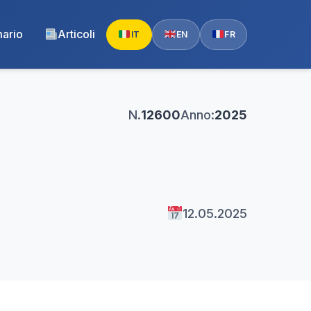
ario
Articoli
IT
EN
FR
N.
12600
Anno:
2025
12.05.2025