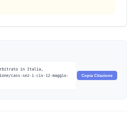
rbitrato in Italia,
ione/cass-sez-i-civ-12-maggio-
Copia Citazione