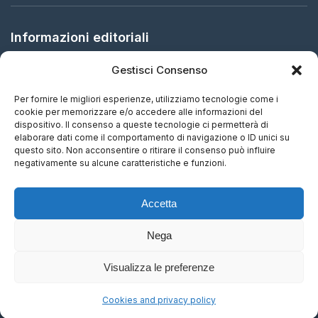
Informazioni editoriali
Gestisci Consenso
Editore:
Arbitration in Italy Ltd.
Sede legale:
61 Bridge Street, HR5 3DJ Kington, United
Per fornire le migliori esperienze, utilizziamo tecnologie come i
Kingdom
cookie per memorizzare e/o accedere alle informazioni del
dispositivo. Il consenso a queste tecnologie ci permetterà di
elaborare dati come il comportamento di navigazione o ID unici su
ISSN:
2732-5695 (IT) - 2732-5687 (EN)
questo sito. Non acconsentire o ritirare il consenso può influire
negativamente su alcune caratteristiche e funzioni.
Periodicità:
Aggiornamento continuo
Accetta
Nega
Visualizza le preferenze
© 2015-2026 Arbitration in Italy Ltd. Tutti i diritti riservati.
Cookies and privacy policy