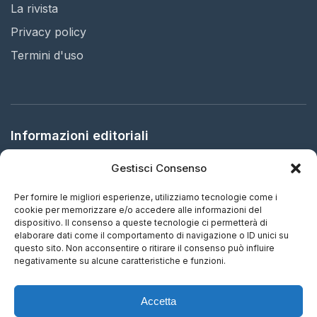
La rivista
Privacy policy
Termini d'uso
Informazioni editoriali
Gestisci Consenso
Editore:
Arbitration in Italy Ltd.
Sede legale:
61 Bridge Street, HR5 3DJ Kington, United
Per fornire le migliori esperienze, utilizziamo tecnologie come i
Kingdom
cookie per memorizzare e/o accedere alle informazioni del
dispositivo. Il consenso a queste tecnologie ci permetterà di
elaborare dati come il comportamento di navigazione o ID unici su
ISSN:
2732-5695 (IT) - 2732-5687 (EN)
questo sito. Non acconsentire o ritirare il consenso può influire
negativamente su alcune caratteristiche e funzioni.
Periodicità:
Aggiornamento continuo
Accetta