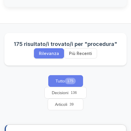
175 risultato/i trovato/i per "procedura"
Rilevanza
Più Recenti
Tutto
175
Decisioni
136
Articoli
39