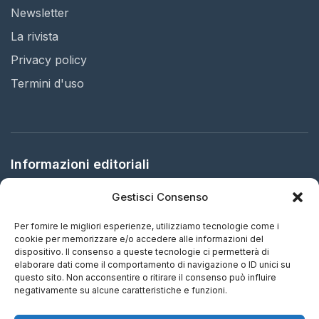
Newsletter
La rivista
Privacy policy
Termini d'uso
Informazioni editoriali
Gestisci Consenso
Editore:
Arbitration in Italy Ltd.
Sede legale:
61 Bridge Street, HR5 3DJ Kington, United
Per fornire le migliori esperienze, utilizziamo tecnologie come i
Kingdom
cookie per memorizzare e/o accedere alle informazioni del
dispositivo. Il consenso a queste tecnologie ci permetterà di
elaborare dati come il comportamento di navigazione o ID unici su
ISSN:
2732-5695 (IT) - 2732-5687 (EN)
questo sito. Non acconsentire o ritirare il consenso può influire
negativamente su alcune caratteristiche e funzioni.
Periodicità:
Aggiornamento continuo