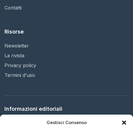
Contatti
Risorse
Newsletter
La rivista
Privacy policy
Termini d'uso
Informazioni editoriali
Gestisci Consenso
Editore:
Arbitration in Italy Ltd.
Sede legale:
61 Bridge Street, HR5 3DJ Kington, United