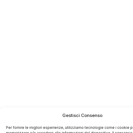
Gestisci Consenso
Per fornire le migliori esperienze, utilizziamo tecnologie come i cookie p
memorizzare e/o accedere alle informazioni del dispositivo. Il consenso