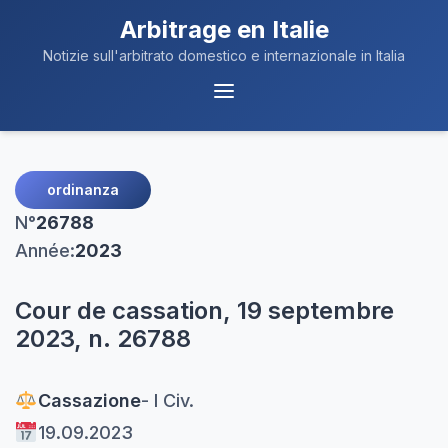
Arbitrage en Italie
Notizie sull'arbitrato domestico e internazionale in Italia
Navigation
du
Menu
ordinanza
N°
26788
Année:
2023
Cour de cassation, 19 septembre
2023, n. 26788
Cassazione
- I Civ.
19.09.2023