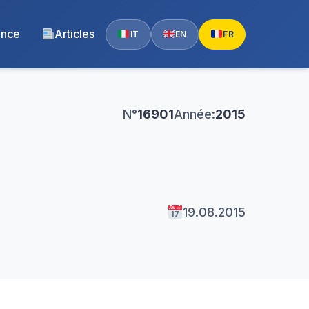
ence
Articles
IT
EN
FR
N°
16901
Année:
2015
19.08.2015