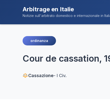
Arbitrage en Italie
Notizie sull'arbitrato domestico e internazionale in Itali
ordinanza
Cour de cassation, 1
Cassazione
- I Civ.