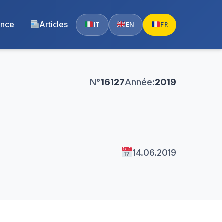
ence
Articles
IT
EN
FR
N°
16127
Année:
2019
14.06.2019