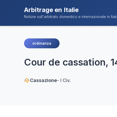
Arbitrage en Italie
Notizie sull'arbitrato domestico e internazionale in Itali
ordinanza
Cour de cassation, 14
Cassazione
- I Civ.