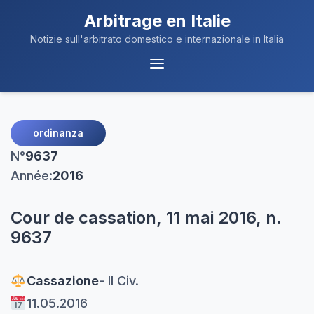
Arbitrage en Italie
Notizie sull'arbitrato domestico e internazionale in Italia
Navigation
du
Menu
ordinanza
N°
9637
Année:
2016
Cour de cassation, 11 mai 2016, n.
9637
Cassazione
- II Civ.
11.05.2016