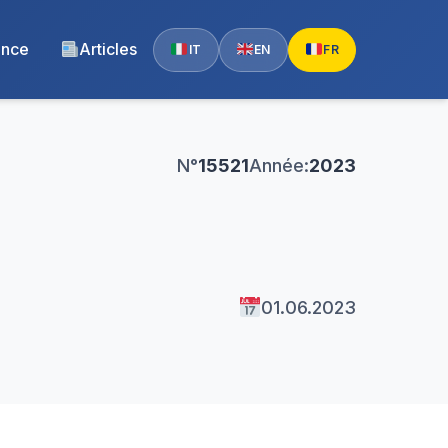
ence
Articles
IT
EN
FR
N°
15521
Année:
2023
01.06.2023