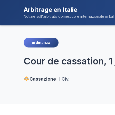
Arbitrage en Italie
Notizie sull'arbitrato domestico e internazionale in Itali
ordinanza
Cour de cassation, 1 
Cassazione
- I Civ.