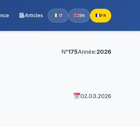
ence
Articles
IT
EN
FR
N°
175
Année:
2026
02.03.2026