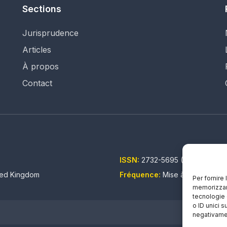
Sections
Jurisprudence
Articles
À propos
Contact
ISSN:
2732-5695 (IT) - 2732-5
ited Kingdom
Fréquence:
Mise à jour continu
Per fornire
memorizzare
tecnologie 
o ID unici s
negativamen