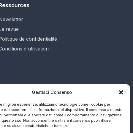
Ressources
Newsletter
La revue
Politique de confidentialité
Conditions d'utilisation
Gestisci Consenso
687 (EN)
e
 le migliori esperienze, utilizziamo tecnologie come i cookie per
 e/o accedere alle informazioni del dispositivo. Il consenso a queste
ci permetterà di elaborare dati come il comportamento di navigazione
u questo sito. Non acconsentire o ritirare il consenso può influire
te su alcune caratteristiche e funzioni.