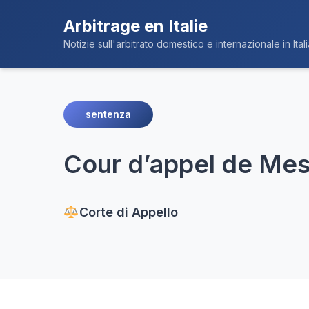
Arbitrage en Italie
Notizie sull'arbitrato domestico e internazionale in Itali
sentenza
Cour d’appel de Mess
Corte di Appello