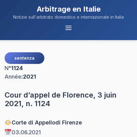
Arbitrage en Italie
Notizie sull'arbitrato domestico e internazionale in Italia
Navigation
du
Menu
sentenza
N°
1124
Année:
2021
Cour d’appel de Florence, 3 juin
2021, n. 1124
Corte di Appello
di Firenze
03.06.2021