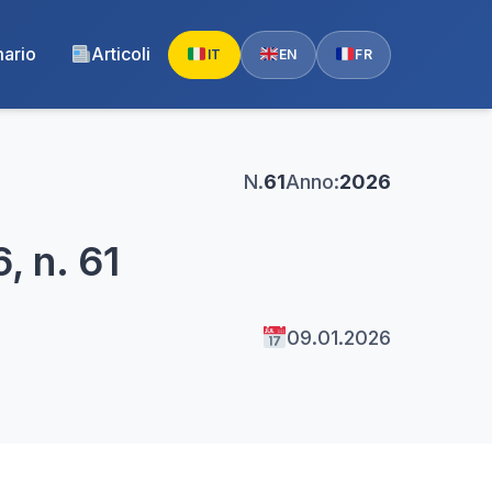
ario
Articoli
IT
EN
FR
N.
61
Anno:
2026
, n. 61
09.01.2026