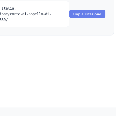
 Italia,
ione/corte-di-appello-di-
Copia Citazione
339/