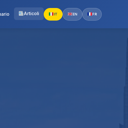
Articoli
ario
IT
EN
FR