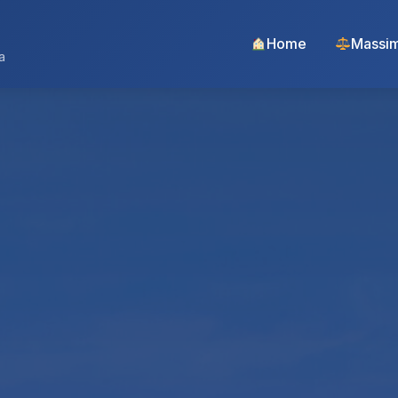
Home
Massim
a