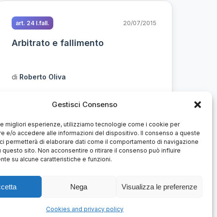
art. 24 l.fall.
20/07/2015
Arbitrato e fallimento
di
Roberto Oliva
Uno dei settori in cui tuttora sussiste, a
Gestisci Consenso
livello di politica legislativa, un certo
disfavore per l’arbitrato è quello
 le migliori esperienze, utilizziamo tecnologie come i cookie per
 e/o accedere alle informazioni del dispositivo. Il consenso a queste
fallimentare....
ci permetterà di elaborare dati come il comportamento di navigazione
u questo sito. Non acconsentire o ritirare il consenso può influire
te su alcune caratteristiche e funzioni.
Leggi tutto
Arbitrato amministrato
cetta
Nega
Visualizza le preferenze
Arbitrato internazionale
Cookies and privacy policy