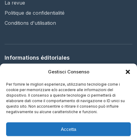
La revue
Politique de confidentialité
Conditions d'utilisation
Informations éditoriales
Gestisci Consenso
Éditeur:
Arbitration in Italy Ltd.
Siège social:
61 Bridge Street, HR5 3DJ Kington, United
Per fornire le migliori esperienze, utilizziamo tecnologie come i
Kingdom
cookie per memorizzare e/o accedere alle informazioni del
dispositivo. Il consenso a queste tecnologie ci permetterà di
elaborare dati come il comportamento di navigazione o ID unici su
ISSN:
2732-5695 (IT) - 2732-5687 (EN)
questo sito. Non acconsentire o ritirare il consenso può influire
negativamente su alcune caratteristiche e funzioni.
Fréquence:
Mise à jour continue
Accetta