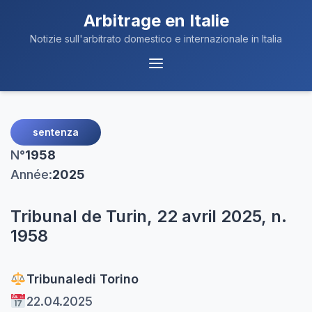
Arbitrage en Italie
Notizie sull'arbitrato domestico e internazionale in Italia
Navigation
du
Menu
sentenza
N°
1958
Année:
2025
Tribunal de Turin, 22 avril 2025, n.
1958
Tribunale
di Torino
22.04.2025