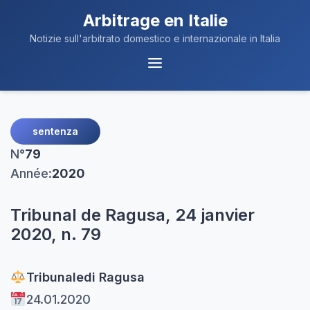
Arbitrage en Italie
Notizie sull'arbitrato domestico e internazionale in Italia
Navigation
du
Menu
sentenza
N°
79
Année:
2020
Tribunal de Ragusa, 24 janvier
2020, n. 79
Tribunale
di Ragusa
24.01.2020