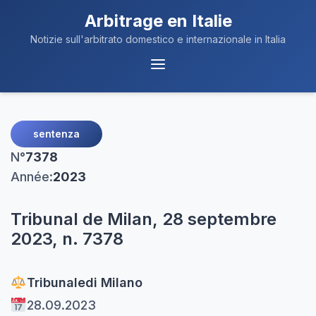
Arbitrage en Italie
Notizie sull'arbitrato domestico e internazionale in Italia
Navigation
du
Menu
sentenza
N°
7378
Année:
2023
Tribunal de Milan, 28 septembre
2023, n. 7378
Tribunale
di Milano
28.09.2023