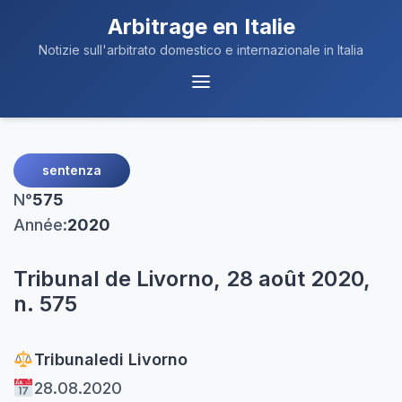
Arbitrage en Italie
Notizie sull'arbitrato domestico e internazionale in Italia
Navigation
du
Menu
sentenza
N°
575
Année:
2020
Tribunal de Livorno, 28 août 2020,
n. 575
Tribunale
di Livorno
28.08.2020