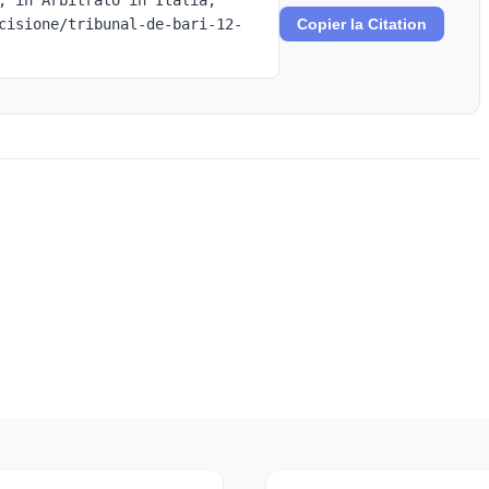
, in Arbitrato in Italia,
cisione/tribunal-de-bari-12-
Copier la Citation