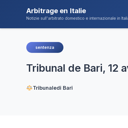
Arbitrage en Italie
Notizie sull'arbitrato domestico e internazionale in Itali
sentenza
Tribunal de Bari, 12 a
Tribunale
di Bari