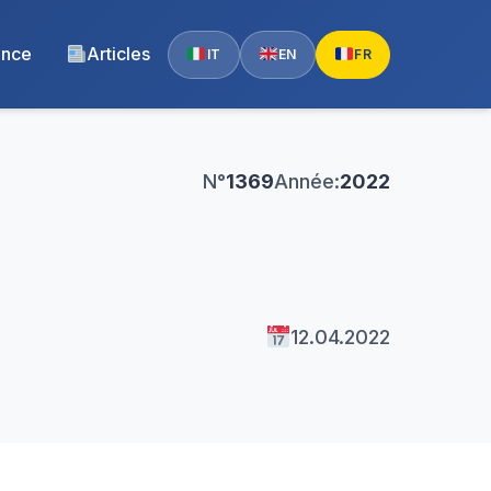
ence
Articles
IT
EN
FR
N°
1369
Année:
2022
12.04.2022