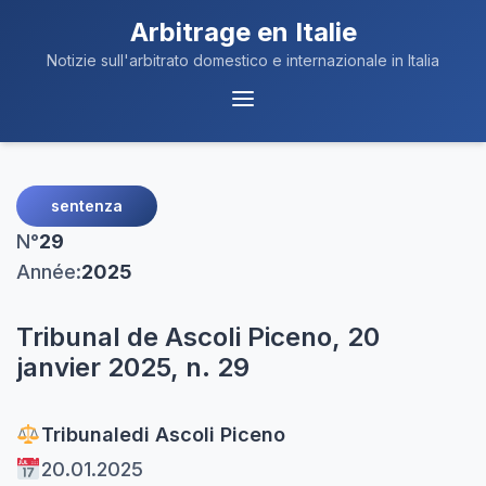
Arbitrage en Italie
Notizie sull'arbitrato domestico e internazionale in Italia
Navigation
du
Menu
sentenza
N°
29
Année:
2025
Tribunal de Ascoli Piceno, 20
janvier 2025, n. 29
Tribunale
di Ascoli Piceno
20.01.2025