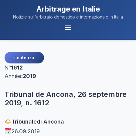
Arbitrage en Italie
Notizie sull'arbitrato domestico e internazionale in Italia
Navigation
du
Menu
sentenza
N°
1612
Année:
2019
Tribunal de Ancona, 26 septembre
2019, n. 1612
Tribunale
di Ancona
26.09.2019