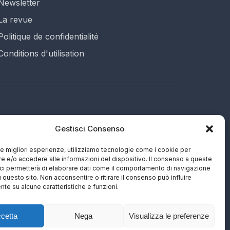
Newsletter
La revue
Politique de confidentialité
Conditions d'utilisation
Gestisci Consenso
687 (EN)
e
 le migliori esperienze, utilizziamo tecnologie come i cookie per
 e/o accedere alle informazioni del dispositivo. Il consenso a queste
ci permetterà di elaborare dati come il comportamento di navigazione
u questo sito. Non acconsentire o ritirare il consenso può influire
te su alcune caratteristiche e funzioni.
cetta
Nega
Visualizza le preferenze