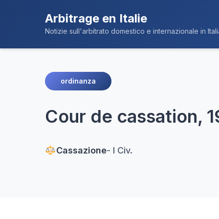
Arbitrage en Italie
Notizie sull'arbitrato domestico e internazionale in Itali
ordinanza
Cour de cassation, 1
Cassazione
- I Civ.