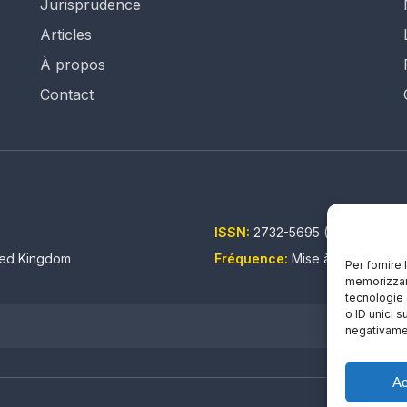
Jurisprudence
Articles
À propos
Contact
ISSN:
2732-5695 (IT) - 2732-5
ited Kingdom
Fréquence:
Mise à jour continu
Per fornire
memorizzare
tecnologie 
o ID unici s
negativamen
Ac