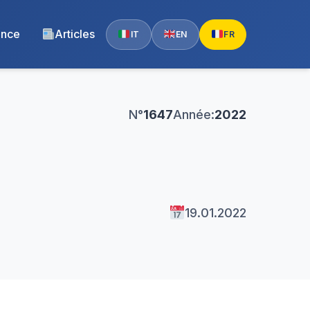
ence
Articles
IT
EN
FR
N°
1647
Année:
2022
19.01.2022