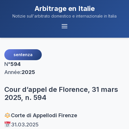
Arbitrage en Italie
Notizie sull'arbitrato domestico e internazionale in Italia
Navigation
du
Menu
sentenza
N°
594
Année:
2025
Cour d’appel de Florence, 31 mars
2025, n. 594
Corte di Appello
di Firenze
31.03.2025