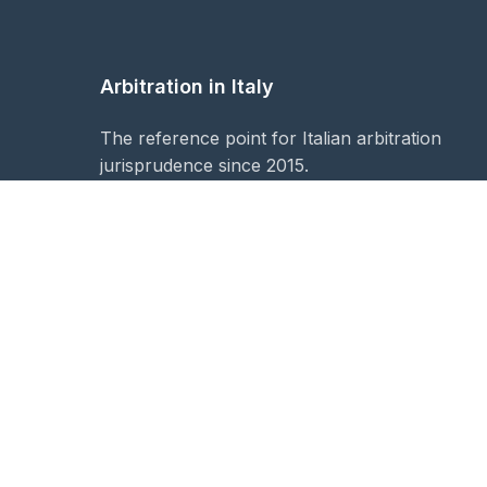
Arbitration in Italy
The reference point for Italian arbitration
jurisprudence since 2015.
Editorial information
Publisher:
Arbitration in Italy Ltd.
Registered office:
61 Bridge Street, HR5 3DJ Kingto