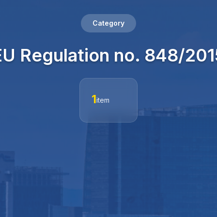
Category
EU Regulation no. 848/201
1
item