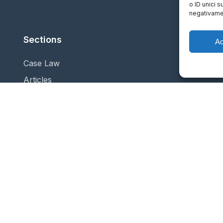
o ID unici s
negativamen
Sections
Ac
Case Law
Articles
About us
Contact
ISSN:
2732-5687 (EN) - 2732-5
n, United Kingdom
Frequency:
Continuous updati