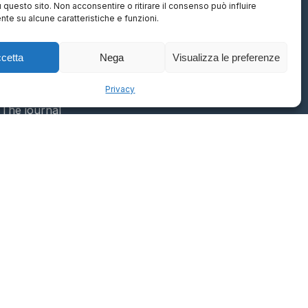
u questo sito. Non acconsentire o ritirare il consenso può influire
te su alcune caratteristiche e funzioni.
Resources
cetta
Nega
Visualizza le preferenze
Newsletter
Privacy
The journal
Privacy policy
Terms of use
695 (IT)
ng