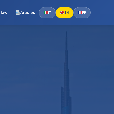
 law
Articles
IT
EN
FR