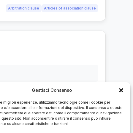
Arbitration clause
Articles of association clause
Gestisci Consenso
6 of 30 December 2015, Italian text available
 le migliori esperienze, utilizziamo tecnologie come i cookie per
 e/o accedere alle informazioni del dispositivo. Il consenso a queste
ci permetterà di elaborare dati come il comportamento di navigazione
u questo sito. Non acconsentire o ritirare il consenso può influire
te su alcune caratteristiche e funzioni.
Arbitrability
Arbitration clause