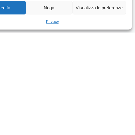
cetta
Nega
Visualizza le preferenze
Privacy
Resources
Newsletter
The journal
Privacy policy
Terms of use