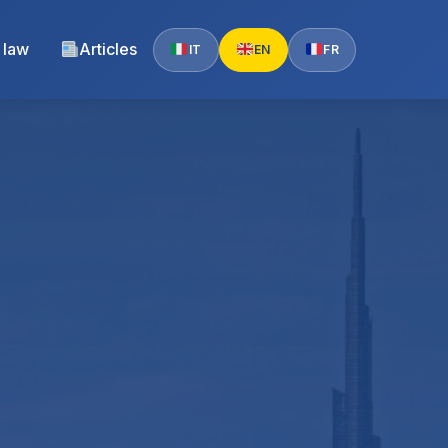
 law
Articles
IT
EN
FR