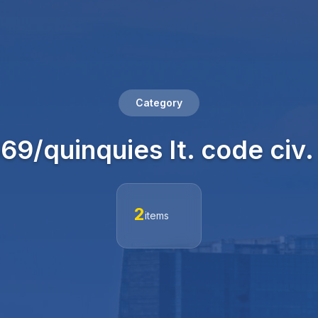
Category
669/quinquies It. code civ.
2
items